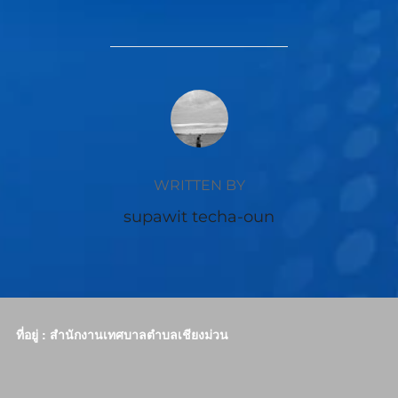
POST AUTHOR
WRITTEN BY
supawit techa-oun
ที่อยู่ : สำนักงานเทศบาลตำบลเชียงม่วน