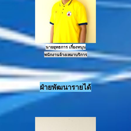
น
ายยุทธการ เกี๋ยงหนุน
พนักงานจ้างเหมาบริการ
ฝ่ายพัฒนารายได้