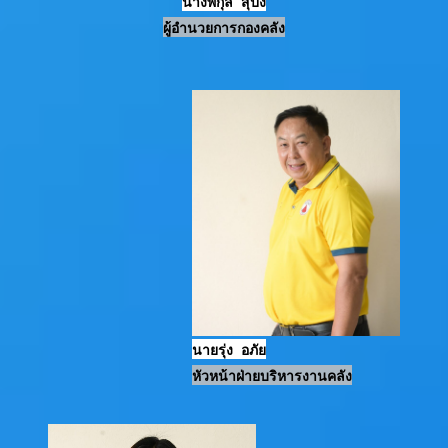
นางพิกุล สุปง
ผู้อำนวยการกองคลัง
นายรุ่ง อภัย
หัวหน้าฝ่ายบริหารงานคลัง