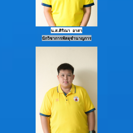
น.ส.ศิริณา อาสา
นักวิชาการพัสดุ
ชำนาญการ