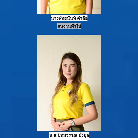
น
างพัทธนันท์ คำลือ
คนงานทั่วไป
น.ส.ปัทมวรรณ มั่งมูล