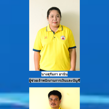
นางสุรัมภา
อานัน
ผู้ช่วย
เจ้าพนั
กงานการเงินและบัญชี