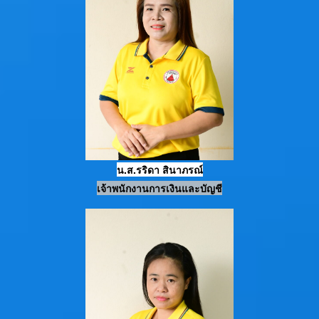
น.ส.รริดา สินาภรณ์
เจ้าพนักงานการเงินและบัญชี