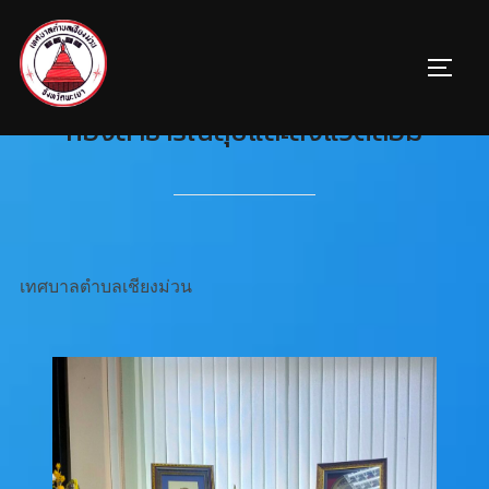
กองสาธารณสุขและสิ่งแวดล้อม
เทศบาลตำบลเชียงม่วน