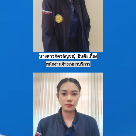
นางสาวภัควลัญชญ์
อินต๊ะเกี๋ยง
พนักงานจ้างเหมาบริการ