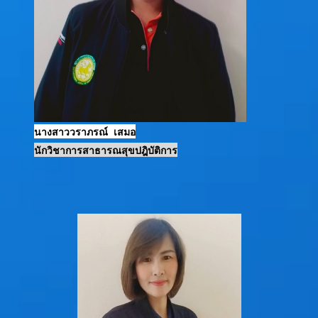
นางสาววราภรณ์ เสมอ
นักวิชาการสาธารณสุขปฎิบัติการ