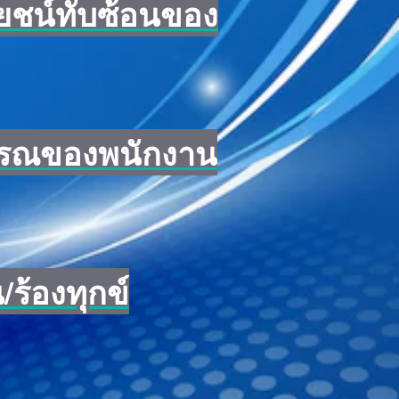
โยชน์ทับซ้อนของ
บรรณของพนักงาน
/ร้องทุกข์