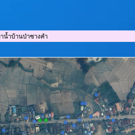
่าน้ำบ้านป่าซางคำ