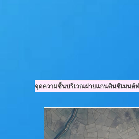
จุดความชื้นบริเวณฝายแกนดินซีเมนต์ท