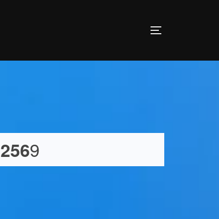
 256
9