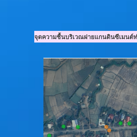
จุดความชื้นบริเวณฝายแกนดินซีเมนต์ท