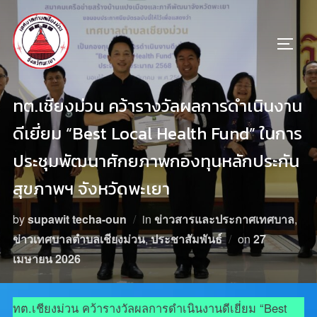
ทต.เชียงม่วน คว้ารางวัลผลการดำเนินงาน
ดีเยี่ยม “Best Local Health Fund” ในการ
ประชุมพัฒนาศักยภาพกองทุนหลักประกัน
สุขภาพฯ จังหวัดพะเยา
by
supawit techa-oun
in
ข่าวสารและประกาศเทศบาล
,
ข่าวเทศบาลตำบลเชียงม่วน
,
ประชาสัมพันธ์
on
27
เมษายน 2026
ทต.เชียงม่วน คว้ารางวัลผลการดำเนินงานดีเยี่ยม “Best