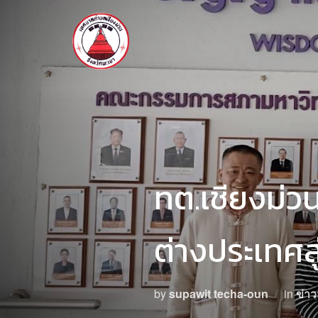
ทต.เชียงม่ว
ต่างประเทศสู
by
supawit techa-oun
in
ข่า