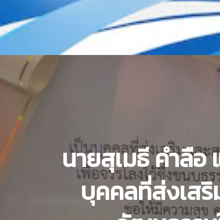
นายสุเมธี คำลือ แ
บุคคลที่ส่งเส