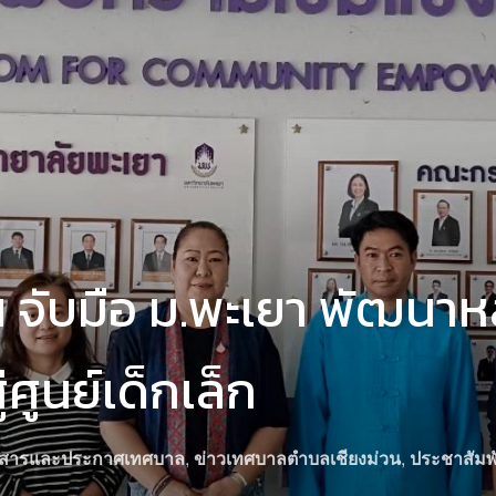
น จับมือ ม.พะเยา พัฒนา
่ศูนย์เด็กเล็ก
วสารและประกาศเทศบาล
,
ข่าวเทศบาลตำบลเชียงม่วน
,
ประชาสัมพั