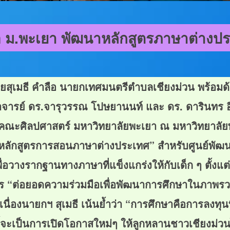
อ ม.พะเยา พัฒนาหลักสูตรภาษาต่างประเ
สุเมธี คำลือ นายกเทศมนตรีตำบลเชียงม่วน พร้อมด้ว
าจารย์ ดร.จารุวรรณ โปษยานนท์ และ ดร. ดารินทร อ
ณะศิลปศาสตร์ มหาวิทยาลัยพะเยา ณ มหาวิทยาลัยพะ
นาหลักสูตรการสอนภาษาต่างประเทศ” สำหรับศูนย์พัฒ
่อวางรากฐานทางภาษาที่แข็งแกร่งให้กับเด็ก ๆ ตั้งแต่
 “ต่อยอดความร่วมมือเพื่อพัฒนาการศึกษาในภาพรวม
นื่องนายกฯ สุเมธี เน้นย้ำว่า “การศึกษาคือการลงทุนท
นี้จะเป็นการเปิดโอกาสใหม่ๆ ให้ลูกหลานชาวเชียงม่วน