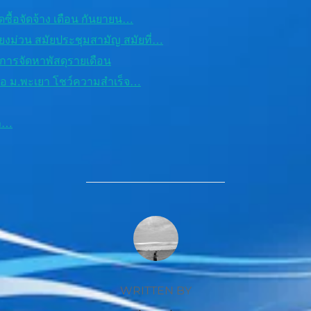
ื้อจัดจ้าง เดือน กันยายน…
งม่วน สมัยประชุมสามัญ สมัยที่…
อการจัดหาพัสดุรายเดือน
ือ ม.พะเยา โชว์ความสำเร็จ…
ยา…
POST AUTHOR
WRITTEN BY