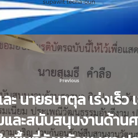
supawit techa-oun
Previous
ละ นายธนาตุล เร่งเร็ว เ
ริมและสนับสนุนงานด้าน