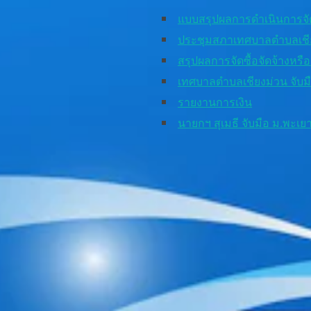
แบบสรุปผลการดำเนินการจัดซ
ประชุมสภาเทศบาลตำบลเชีย
สรุปผลการจัดซื้อจัดจ้างหรื
เทศบาลตำบลเชียงม่วน จับม
รายงานการเงิน
นายกฯ สุเมธี จับมือ ม.พะเ