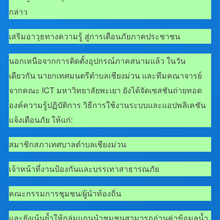
กล่าว
เสริมอาวุธทางความรู้ สู่การเตือนภัยภาคประชาชน
นอกเหนือจากการติดตั้งอุปกรณ์ภาคสนามแล้ว ในวัน
เดียวกัน นายกเทศมนตรีตำบลเชียงม่วน และทีมคณาจารย์
จากคณะ ICT มหาวิทยาลัยพะเยา ยังได้จัดเซสชันถ่ายทอด
องค์ความรู้ปฏิบัติการ วิธีการใช้งานระบบและแอปพลิเคชัน
แจ้งเตือนภัย ให้แก่:
สมาชิกสภาเทศบาลตำบลเชียงม่วน
เจ้าหน้าที่งานป้องกันและบรรเทาสาธารณภัย
คณะกรรมการชุมชน/ผู้นำท้องถิ่น
และยังเน้นย้ำให้กลุ่มแกนนำชุมชนสามารถอ่านค่าข้อมูลน้ำ