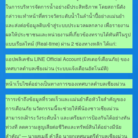
ในการบริหารจัดการน้ำอย่างมีประสิทธิภาพ โดยสถานีดัง
กล่าวจะทำหน้าที่ตรวจวัดระดับน้ำในลำน้ำปี้อย่างแม่นยำ
และส่งต่อข้อมูลดิบเข้าสู่ระบบประมวลผลกลาง เพื่อรายงาน
ผลให้ประชาชนและหน่วยงานที่เกี่ยวข้องทราบได้ทันทีในรูป
แบบเรียลไทม์ (Real-time) ผ่าน 2 ช่องทางหลัก ได้แก่:
แอปพลิเคชัน LINE Official Account (มิสเตอร์เตือนภัย) ของ
เทศบาลตำบลเชียงม่วน (ระบบแจ้งเตือนอัตโนมัติ)
หน้าเว็บไซต์อย่างเป็นทางการของเทศบาลตำบลเชียงม่วน
“การเข้าถึงข้อมูลที่รวดเร็วและแม่นยำคือหัวใจสำคัญของ
การเตือนภัย นวัตกรรมนี้จะช่วยให้พี่น้องชาวเชียงม่วน
สามารถเฝ้าระวังระดับน้ำ และเตรียมการป้องกันได้อย่างทัน
ท่วงที ลดความสูญเสียต่อชีวิตและทรัพย์สินได้อย่างมีนัย
สำคัญ” — นายสุเมธี คำลือ นายกเทศมนตรีตำบลเชียงม่วน