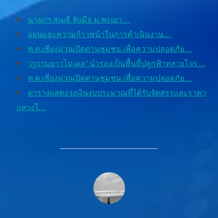
นายกฯ สุเมธี จับมือ ม.พะเยา…
แผนและความก้าวหน้าในการดำเนินงาน…
ท.ต.เชียงม่วนเปิดด่านชุมชน เพื่อความปลอดภัย…
“ภูกามยาวโมเดล” นำร่องเป็นพื้นที่ปลูกฟ้าทลายโจร…
ท.ต.เชียงม่วนเปิดด่านชุมชน เพื่อความปลอดภัย…
ตารางเเสดงวงเงินงบประมาณที่ได้รับจัดสรรเเละราคา
กลางใ…
POST AUTHOR