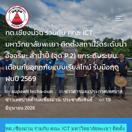
ทต.เชียงม่วน ร่วมกับ คณะ ICT
มหาวิทยาลัยพะเยา ติดตั้งสถานีวัดระดับน้ำ
อัจฉริยะ ลำน้ำปี้ (จุด P.2) ยกระดับระบบ
เตือนภัยอุทกภัยแบบเรียลไทม์ รับมือฤดู
ฝนปี 2569
by
supawit techa-oun
in
ข่าวสารและประกาศเทศบาล
,
ข่าวเทศบาลตำบลเชียงม่วน
,
ประชาสัมพันธ์
on
19
มิถุนายน 2026
ทต.เชียงม่วน ร่วมกับ คณะ ICT มหาวิทยาลัยพะเยา ติดตั้ง