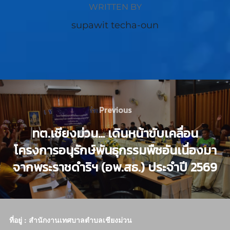
WRITTEN BY
supawit techa-oun
Previous
ทต.เชียงม่วน… เดินหน้าขับเคลื่อน
โครงการอนุรักษ์พันธุกรรมพืชอันเนื่องมา
จากพระราชดำริฯ (อพ.สธ.) ประจำปี 2569
ที่อยู่ : สำนักงานเทศบาลตำบลเชียงม่วน