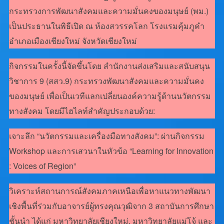
กระทรวงการพัฒนาสังคมและความมั่นคงของมนุษย์ (พม.)
เป็นประธานในพิธีเปิด ณ ห้องสวรรคโลก โรงแรมคุ้มภูคำ
อำเภอเมืองเชียงใหม่ จังหวัดเชียงใหม่
กิจกรรมในครั้งนี้จัดขึ้นโดย สำนักงานส่งเสริมและสนับสนุน
วิชาการ 9 (สสว.9) กระทรวงพัฒนาสังคมและความมั่นคง
ของมนุษย์ เพื่อเป็นเวทีแลกเปลี่ยนองค์ความรู้ด้านนวัตกรรม
ทางสังคม โดยมีไฮไลท์สำคัญประกอบด้วย:
เจาะลึก “นวัตกรรมและเครื่องมือทางสังคม”: ผ่านกิจกรรม
Workshop และการเสวนาในหัวข้อ “Learning for Innovation
: Voices of Region”
วิเคราะห์สถานการณ์สังคมภาคเหนือเพื่อหาแนวทางพัฒนา
เชิงพื้นที่ร่วมกับอาจารย์ผู้ทรงคุณวุฒิจาก 3 สถาบันการศึกษา
ชั้นนำ ได้แก่ มหาวิทยาลัยเชียงใหม่, มหาวิทยาลัยแม่โจ้ และ