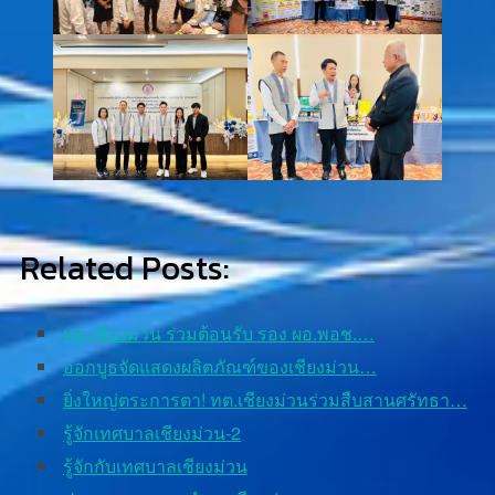
Related Posts:
ทต.เชียงม่วน ร่วมต้อนรับ รอง ผอ.พอช.…
ออกบูธจัดแสดงผลิตภัณฑ์ของเชียงม่วน…
ยิ่งใหญ่ตระการตา! ทต.เชียงม่วนร่วมสืบสานศรัทธา…
รู้จักเทศบาลเชียงม่วน-2
รู้จักกับเทศบาลเชียงม่วน