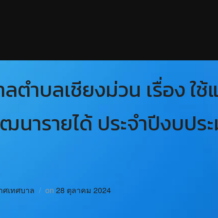
ตำบลเชียงม่วน เรื่อง ใช
พัฒนารายได้ ประจำปีงบปร
าศเทศบาล
on
28 ตุลาคม 2024