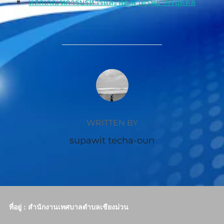
หลักเกณฑ์การบริหารและพัฒนาทรัพยากรบุคคล
POST AUTHOR
WRITTEN BY
supawit techa-oun
ที่อยู่ : สำนักงานเทศบาลตำบลเชียงม่วน