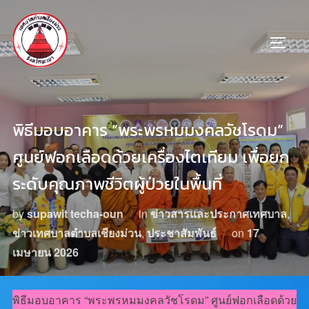
พิธีมอบอาคาร “พระพรหมมงคลวัชโรดม”
ศูนย์ฟอกเลือดด้วยเครื่องไตเทียม เพื่อยก
ระดับคุณภาพชีวิตผู้ป่วยในพื้นที่
by
supawit techa-oun
in
ข่าวสารและประกาศเทศบาล
,
ข่าวเทศบาลตำบลเชียงม่วน
,
ประชาสัมพันธ์
on
17
เมษายน 2026
พิธีมอบอาคาร “พระพรหมมงคลวัชโรดม” ศูนย์ฟอกเลือดด้วย