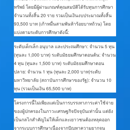
ทรัพย์ โดยมีผู้ผ่านเกณฑ์คุณสมบัติได้รับทุนการศึกษา
จำนวนทั้งสิ้น 20 ราย รวมเป็นเงินงบประมาณทั้งสิ้น
93,500 บาท (เก้าหมื่นสามพันห้าร้อยบาทถ้วน) โดย
แบ่งตามระดับการศึกษาดังนี้:
ระดับเด็กเล็ก อนุบาล และประถมศึกษา: จำนวน 5 ทุน
(ทุนละ 1,000 บาท) ระดับมัธยมศึกษาตอนต้น: จำนวน
4 ทุน (ทุนละ 1,500 บาท) ระดับมัธยมศึกษาตอน
ปลาย: จำนวน 1 ทุน (ทุนละ 2,000 บาท)ระดับ
มหาวิทยาลัย (สถาบันการศึกษาของรัฐ): จำนวน 10
ทุน (รวมเป็นเงิน 65,500 บาท)
โครงการนี้ไม่เพียงแต่เป็นการบรรเทาภาระค่าใช้จ่าย
ของผู้ปกครองในภาวะเศรษฐกิจปัจจุบันเท่านั้น แต่ยัง
เป็นกลไกสำคัญไม่ให้เด็กและเยาวชนต้องหลุดออก
จากระบบการศึกษาเนื่องจากปัญหาความยากจน