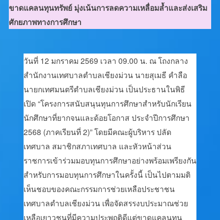
ขาดแคลนทุนทรัพย์ มุ่งเน้นการลดความเหลื่อมล้ำและส่งเสริม
ศักยภาพทางการศึกษา
วันที่ 12 มกราคม 2569 เวลา 09.00 น. ณ โถงกลาง
สำนักงานเทศบาลตำบลเชียงม่วน นายสุเมธี คำลือ
นายกเทศมนตรีตำบลเชียงม่วน เป็นประธานในพิธี
เปิด “โครงการสนับสนุนทุนการศึกษาสำหรับนักเรียน
นักศึกษาที่ยากจนและด้อยโอกาส ประจำปีการศึกษา
2568 (ภาคเรียนที่ 2)” โดยมีคณะผู้บริหาร ปลัด
เทศบาล สมาชิกสภาเทศบาล และหัวหน้าส่วน
ราชการเข้าร่วมมอบทุนการศึกษาอย่างพร้อมเพรียงกัน
สำหรับการมอบทุนการศึกษาในครั้งนี้ เป็นไปตามมติ
เห็นชอบของคณะกรรมการช่วยเหลือประชาชน
เทศบาลตำบลเชียงม่วน เพื่อจัดสรรงบประมาณช่วย
เหลือเยาวชนที่มีความประพฤติดีแต่ขาดแคลนทุน