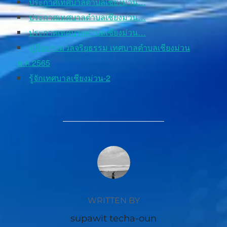
ประกาศเทศบาลตำบลเชียงม่วน…
ประกาศเทศบาลตำบลเชียงม่วน…
ประกาศเทศบาลตำบลเชียงม่วน…
คู่มือประมวลจริยธรรม เทศบาลตำบลเชียงม่วน
พ.ศ.2565
รู้จักเทศบาลเชียงม่วน-2
POST AUTHOR
WRITTEN BY
supawit techa-oun