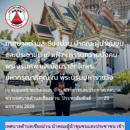
เทศบาลตำบลเชียงม่วน นำคณะผู้นำชุมชน
และประชาชน เข้าเฝ้าฯ กราบถวายบังคม
พระบรมศพ และน้อมรำลึกในพระ
มหากรุณาธิคุณ ณ พระบรมมหาราชวัง
by
supawit techa-oun
in
ข่าวสารและประกาศเทศบาล
,
ข่าวเทศบาลตำบลเชียงม่วน
,
ประชาสัมพันธ์
on
23
มกราคม 2026
เทศบาลตำบลเชียงม่วน นำคณะผู้นำชุมชนและประชาชน เข้า