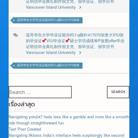
证明信毕业典礼制作假文凭、假毕业证、假学历书
Vancouver Island University
温哥华岛大学毕业证能办吗⇧q薇81417070加拿
温哥华岛大学毕业证能办吗⇧q薇81417070加拿大VIU假
的毕业证
VIU毕业证
硕士学历成绩单P改图offer毕业
证明信毕业典礼制作假文凭、假毕业证、假学历书
Vancouver Island University
温哥华岛大学毕业证能办吗⇧q薇81417070加拿
SEARCH
เรื่องล่าสุด
Navigating yolo247 feels less like a gamble and more like a smooth
ride through straightforward fun
Test Post Created
Navigating 9kboss India’s interface feels surprisingly like second