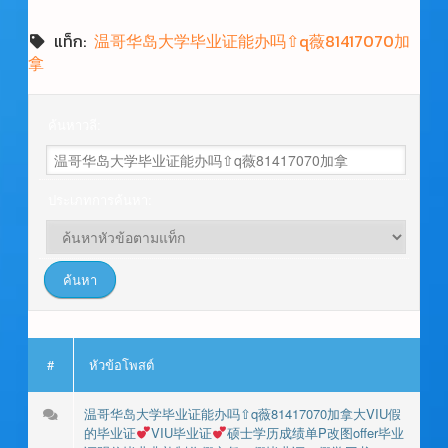
แท็ก:
温哥华岛大学毕业证能办吗⇧q薇81417070加
拿
ค้นหาวลี:
ประเภทการค้นหา:
#
หัวข้อโพสต์
温哥华岛大学毕业证能办吗⇧q薇81417070加拿大VIU假
的毕业证
VIU毕业证
硕士学历成绩单P改图offer毕业