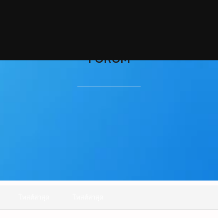
FORUM
โพสต์ล่าสุด
โพสต์ล่าสุด