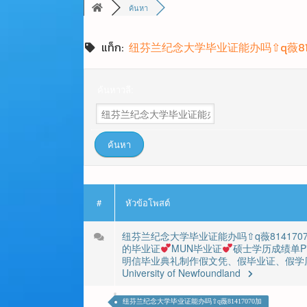
ค้นหา
แท็ก:
纽芬兰纪念大学毕业证能办吗⇧q薇814
ค้นหาวลี:
#
หัวข้อโพสต์
纽芬兰纪念大学毕业证能办吗⇧q薇814170
的毕业证
MUN毕业证
硕士学历成绩单P改
明信毕业典礼制作假文凭、假毕业证、假学历书M
University of Newfoundland
纽芬兰纪念大学毕业证能办吗⇧q薇81417070加