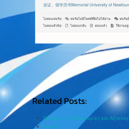
业证、假学历书Memorial University of Newfoun
ไอคอนฟอรัม:
ฟอรัมไม่มีโพสต์ที่ยังไม่ได้อ่าน
ฟอรัมมี
ไอคอนหัวข้อ:
ไม่ตอบกลับ
ตอบแล้ว
ใช้งานอยู่
Related Posts:
Πραγματικές Μαρτυρίες και Αξιολογ
Forum