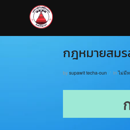
กฎหมายสมรสเ
by
supawit techa-oun
in
ไม่มี