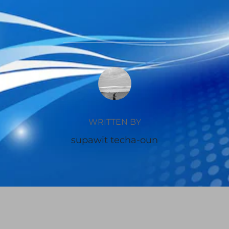
POST AUTHOR
WRITTEN BY
supawit techa-oun