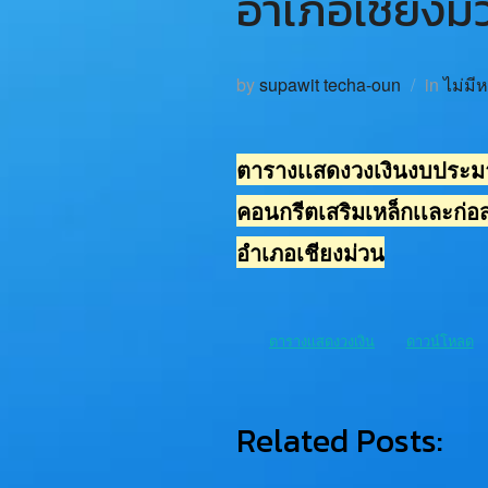
อำเภอเชียงม่
by
supawit techa-oun
in
ไม่มี
ตารางเเสดงวงเงินงบประมา
คอนกรีตเสริมเหล็กเเละก่อ
อำเภอเชียงม่วน
ตารางเเสดงวงเงิน
ดาวน์โหลด
Related Posts: