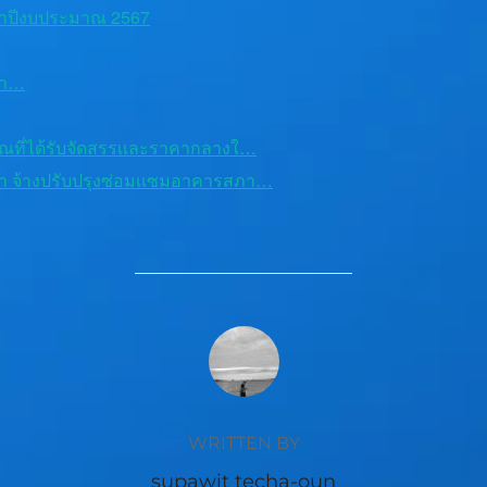
าปีงบประมาณ 2567
คา…
ณที่ได้รับจัดสรรเเละราคากลางใ…
า จ้างปรับปรุงซ่อมเเซมอาคารสภา…
POST AUTHOR
WRITTEN BY
supawit techa-oun