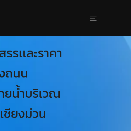
ดสรรเเละราคา
างถนน
ายน้ำบริเวณ
ลเชียงม่วน