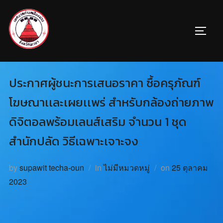
ประกาศผู้ชนะการเสนอราคา ซื้อครุภัณฑ์
โฆษณาเเละเผยเเพร่ สำหรับกล้องถ่ายภาพ
ดิจิตอลพร้อมเลนส์เสริม จำนวน 1 ชุด
สำนักปลัด วิธีเฉพาะเจาะจง
by
supawit techa-oun
in
ไม่มีหมวดหมู่
on
25 ตุลาคม
2023