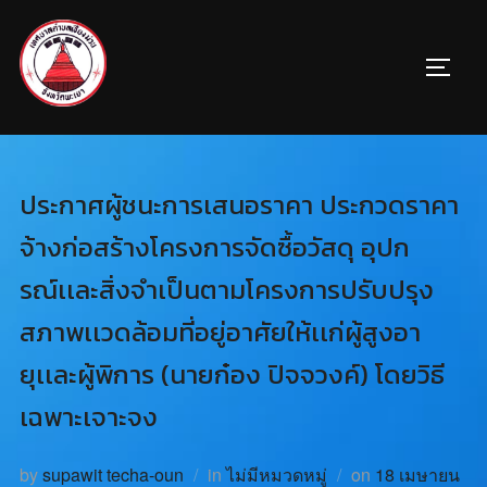
ประกาศผู้ชนะการเสนอราคา ประกวดราคา
จ้างก่อสร้างโครงการจัดซื้อวัสดุ อุปก
รณ์เเละสิ่งจำเป็นตามโครงการปรับปรุง
สภาพเเวดล้อมที่อยู่อาศัยให้เเก่ผู้สูงอา
ยุเเละผู้พิการ (นายก๋อง ปิจจวงค์) โดยวิธี
เฉพาะเจาะจง
by
supawit techa-oun
in
ไม่มีหมวดหมู่
on
18 เมษายน