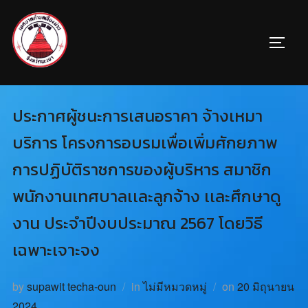
ประกาศผู้ชนะการเสนอราคา จ้างเหมา
บริการ โครงการอบรมเพื่อเพิ่มศักยภาพ
การปฏิบัติราชการของผู้บริหาร สมาชิก
พนักงานเทศบาลเเละลูกจ้าง เเละศึกษาดู
งาน ประจำปีงบประมาณ 2567 โดยวิธี
เฉพาะเจาะจง
by
supawit techa-oun
in
ไม่มีหมวดหมู่
on
20 มิถุนายน
2024