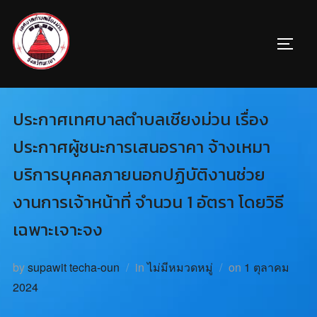
ประกาศเทศบาลตำบลเชียงม่วน เรื่อง
ประกาศผู้ชนะการเสนอราคา จ้างเหมา
บริการบุคคลภายนอกปฏิบัติงานช่วย
งานการเจ้าหน้าที่ จำนวน 1 อัตรา โดยวิธี
เฉพาะเจาะจง
by
supawit techa-oun
in
ไม่มีหมวดหมู่
on
1 ตุลาคม
2024