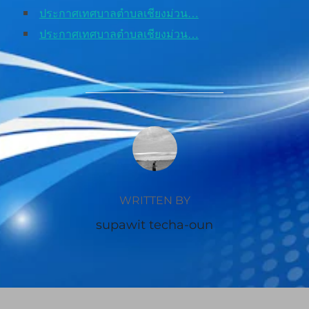
ประกาศเทศบาลตำบลเชียงม่วน…
ประกาศเทศบาลตำบลเชียงม่วน…
POST AUTHOR
WRITTEN BY
supawit techa-oun