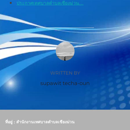
ประกาศเทศบาลตำบลเชียงม่วน…
POST AUTHOR
WRITTEN BY
supawit techa-oun
ที่อยู่ : สำนักงานเทศบาลตำบลเชียงม่วน