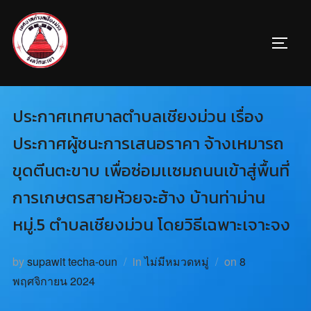
ประกาศเทศบาลตำบลเชียงม่วน เรื่อง
ประกาศผู้ชนะการเสนอราคา จ้างเหมารถ
ขุดตีนตะขาบ เพื่อซ่อมเเซมถนนเข้าสู่พื้นที่
การเกษตรสายห้วยจะฮ้าง บ้านท่าม่าน
หมู่.5 ตำบลเชียงม่วน โดยวิธีเฉพาะเจาะจง
by
supawit techa-oun
in
ไม่มีหมวดหมู่
on
8
พฤศจิกายน 2024