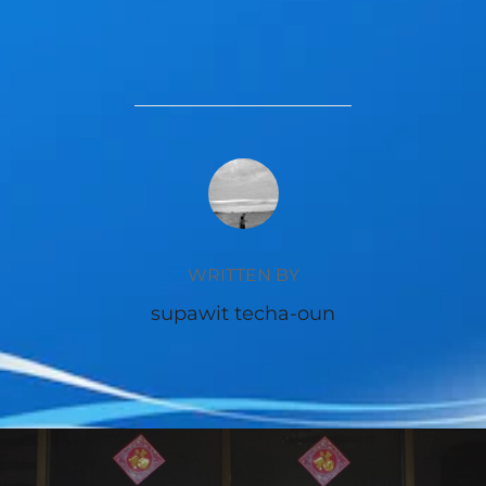
POST AUTHOR
WRITTEN BY
supawit techa-oun