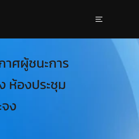
กาศผู้ชนะการ
ง ห้องประชุม
าะจง