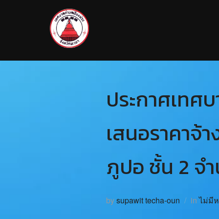
ประกาศเทศบาล
เสนอราคาจ้าง
ภูปอ ชั้น 2 จ
by
supawit techa-oun
in
ไม่มี