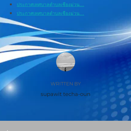
ประกาศเทศบาลตำบลเชียงม่วน…
ประกาศเทศบาลตำบลเชียงม่วน…
POST AUTHOR
WRITTEN BY
supawit techa-oun