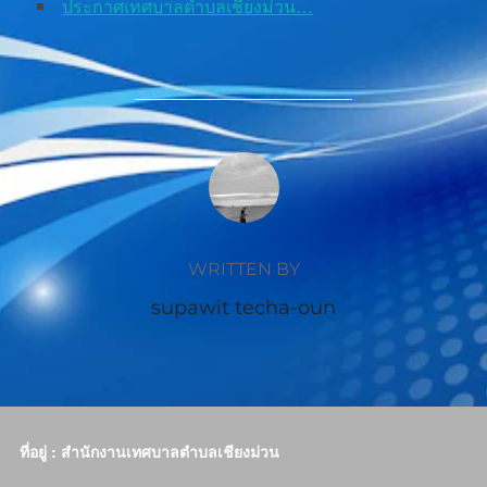
ประกาศเทศบาลตำบลเชียงม่วน…
POST AUTHOR
WRITTEN BY
supawit techa-oun
ที่อยู่ : สำนักงานเทศบาลตำบลเชียงม่วน