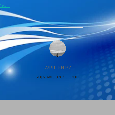
ม่วน…
POST AUTHOR
WRITTEN BY
supawit techa-oun