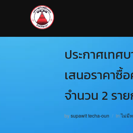
ประกาศเทศบาล
เสนอราคาซื้อ
จำนวน 2 รายก
by
supawit techa-oun
in
ไม่มี