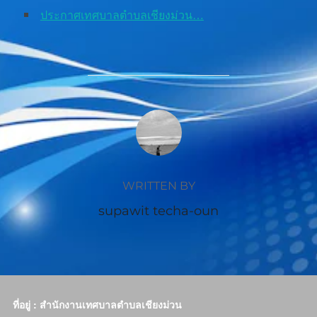
ประกาศเทศบาลตำบลเชียงม่วน…
POST AUTHOR
WRITTEN BY
supawit techa-oun
ที่อยู่ : สำนักงานเทศบาลตำบลเชียงม่วน