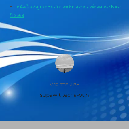
หนังสือเชิญประชุมสภาเทศบาลตำบลเชียงม่วน ประจำ
ปี 2568
POST AUTHOR
WRITTEN BY
supawit techa-oun