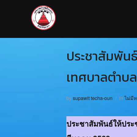
ประชาสัมพันธ
เทศบาลตำบลเ
by
supawit techa-oun
in
ไม่มี
ประชาสัมพันธ์ให้ปร