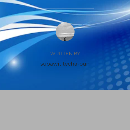
POST AUTHOR
WRITTEN BY
supawit techa-oun