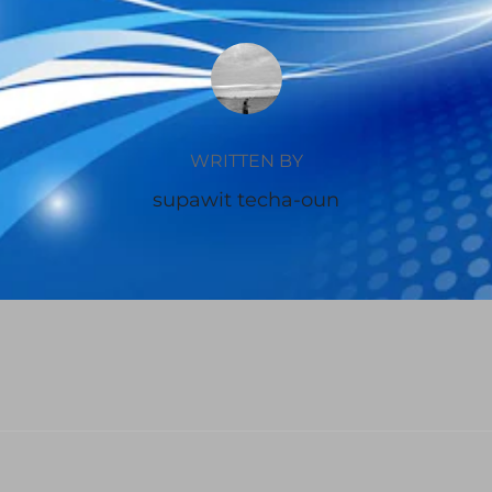
POST AUTHOR
WRITTEN BY
supawit techa-oun