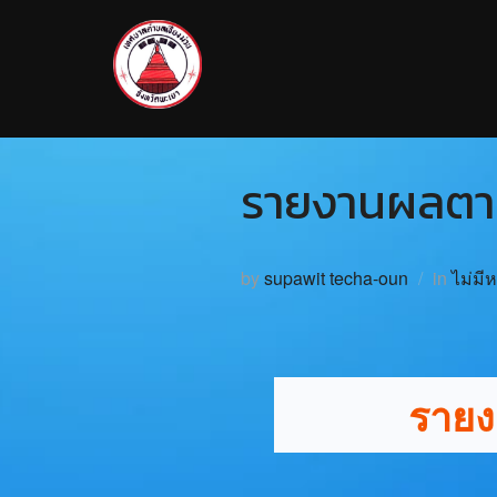
รายงานผลตาม
by
supawit techa-oun
in
ไม่มี
รายง