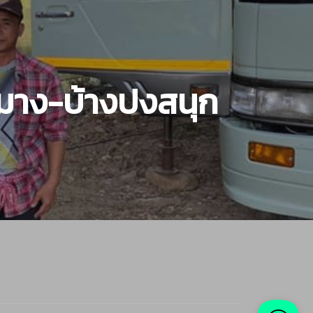
านมาง-บ้างปงสนุก