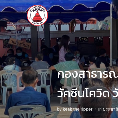
กองสาธารณ
วัคซีนโควิด 
by
keak the ripper
in
ประชาสั