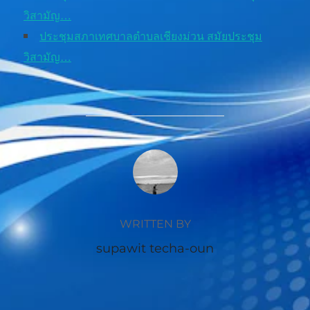
วิสามัญ…
ประชุมสภาเทศบาลตำบลเชียงม่วน สมัยประชุม
วิสามัญ…
POST AUTHOR
WRITTEN BY
supawit techa-oun