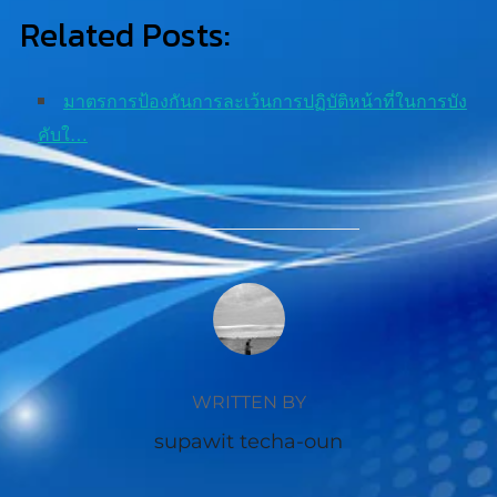
Related Posts:
มาตรการป้องกันการละเว้นการปฏิบัติหน้าที่ในการบัง
คับใ…
POST AUTHOR
WRITTEN BY
supawit techa-oun