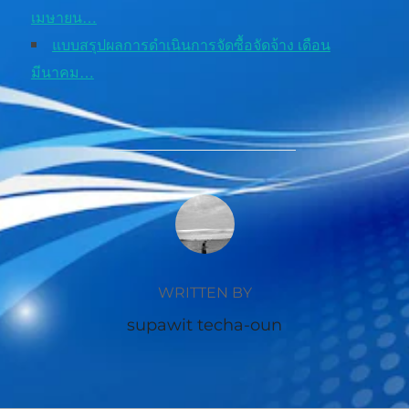
เมษายน…
แบบสรุปผลการดำเนินการจัดซื้อจัดจ้าง เดือน
มีนาคม…
POST AUTHOR
WRITTEN BY
supawit techa-oun