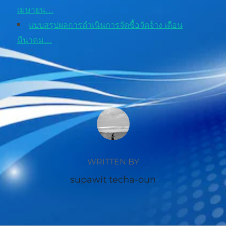
เมษายน…
แบบสรุปผลการดำเนินการจัดซื้อจัดจ้าง เดือน
มีนาคม…
POST AUTHOR
WRITTEN BY
supawit techa-oun