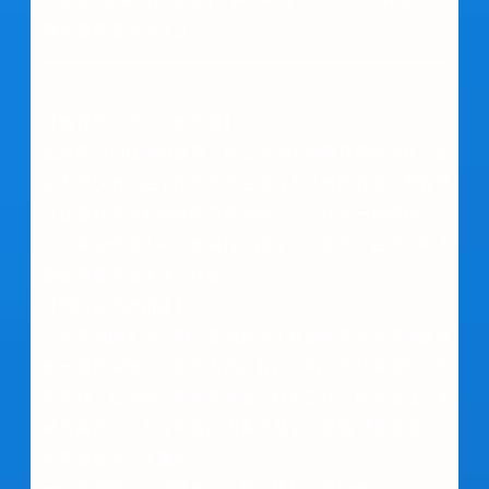
真实教育部学历认证！
—————————————————————————
——-
【教育部学历认证的用途】：
如果您计划在国内发展，那么办理国内教育部学历认证是
必不可少的，由于国外文凭在国内无法辨别真假，教育部
认证是对您国外所获学历真实性，合法性的一种鉴别方
式，事业性用人单位如银行，国企，公务员，在您应聘 时
都会需要您提供这个认证。
【回国证明的用途】：
《留学回国人员证明》是国家为了鼓励留学人员回国发展
的一项优待政策，留学人员持有此证明，可以享受购买汽
车免税，在国内证明留学身份、联系工作、创办企业、大
城市落户口、创业申请国内各类基金等多项 优惠政策。
留学生提供以下服务:
一、办理毕业证成绩单（学校原版1：1真制作）