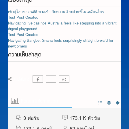
เข้าสู่โลกของ w88 ทางเข้า กับความเรียบง่ายที่ไม่เหมือนใคร
Test Post Created
Navigating live casinos Australia feels like stepping into a vibrant
digital playground
Test Post Created
Navigating Bangbet Ghana feels surprisingly straightforward for
newcomers
ความเห็นล่าสุด
แบ่งปัน:
Forum Information
3
ฟอรัม
173.1 K
หัวข้อ
173.1 K
กระทู้
52
ออนไลน์