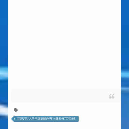
认证是对您国外所获学历真实性，合法性的一种鉴别方
式，事业性用人单位如银行，国企，公务员，在您应聘 时
都会需要您提供这个认证。
【回国证明的用途】：
《留学回国人员证明》是国家为了鼓励留学人员回国发展
的一项优待政策，留学人员持有此证明，可以享受购买汽
车免税，在国内证明留学身份、联系工作、创办企业
4G1、大城市落户口、创业申请国内各类基金等多项 优惠
政策。
แท็กหัวข้อ
菲莎河谷大学毕业证能办吗⇧q薇81417070加拿