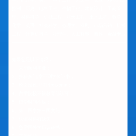
控制、历史、电气工程、生物工程、建筑设计、工商管
理、材料科学、机械工程、航天工程、土木工程、数学、
化学、英语、社会科学、心理学、戏剧、市场营销、机械
工程、计算机科学、物理学、人工智能、商科、金融专业
—————————————————————————
——-
如果您是以下情况：
1、未能顺利毕业；
2、挂科多门,拿不到学位证书；
3、论文没过,只有个diploma；
4、留学院校不被教育部认可；
5、留学时间不足；
6、第二国拿第三国文凭；
7、认证材料有缺失；
8、急需国外学历认证书；
9、其他问题。