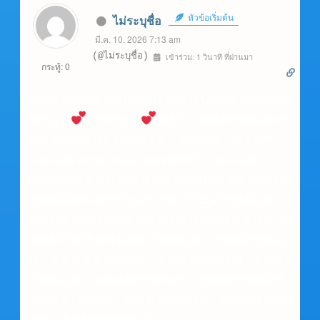
หัวข้อเริ่มต้น
ไม่ระบุชื่อ
มี.ค. 10, 2026 7:13 am
(@ไม่ระบุชื่อ)
เข้าร่วม: 1 วินาที ที่ผ่านมา
กระทู้: 0
菲莎河谷大学毕业证能办吗⇧q薇81417070加拿大UFV假
的毕业证
UFV毕业证
硕士学历成绩单P改图offer毕
业证明信毕业典礼制作假文凭、假毕业证、假学历书
University of the Fraser Valley咨询学历Tom+Q微
81417070留服认证办理,留信认证制作国外留学毕业证成
绩单购买国外留学学位证办理真实可查留学归国证明,办真
实存档留信网认证大使馆认证学历认证和教育部认证,以下
国家都可办理:办理英国留学归国证明，美国留学归国证
明，加拿大留学归国证明，澳洲留学归国证明，新西兰留
学归国证明，新加坡留学归国证明，德国留学归国证明，
法国留学归国证明，荷兰留学归国证明，意大利留学归国
证明，奥地利留学归国证明