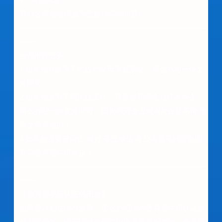
我们公司都能竭诚为您解决实际问题!
—————————————————————————
——-
合理推荐业务：
1.如果您只是为了的应付父母亲戚朋友，那么办理一份文
凭即可
2.如果您是为了回国找工作，只是进私营企业或者外企，
那么办理一份文凭即可，因为私营企业或者外企是不能 查
询文凭真假的！
3.如果您是要进国企 银行 事业单位 考公务员等就需办理
真实教育部学历认证！
—————————————————————————
——-
【教育部学历认证的用途】：
如果您计划在国内发展，那么办理国内教育部学历认证是
必不可少的，由于国外文凭在国内无法辨别真假，教育部