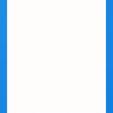
更多关于办理国外文凭学历请咨询学历顾问Tom+Q微
81417070
如果您是以下情况：
2、挂科多门,拿不到学位证书；
3、论文没过,只有个diploma；
4、留学院校不被教育部认可；
5、留学时间不足；
6、第二国拿第三国文凭；
7、认证材料有缺失；
8、急需国外学历认证书；
9、其他问题。
我们公司都能竭诚为您解决实际问题!
—————————————————————————
——-
一、办理毕业证成绩单（学校原版1：1真制作）
二、使馆认证（留学回国人员证明，大使馆存档可查，查