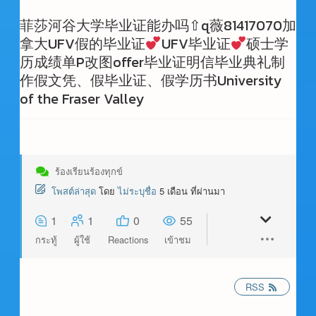
菲莎河谷大学毕业证能办吗⇧q薇81417070加
拿大UFV假的毕业证
UFV毕业证
硕士学
历成绩单P改图offer毕业证明信毕业典礼制
作假文凭、假毕业证、假学历书University
of the Fraser Valley
ร้องเรียนร้องทุกข์
โพสต์ล่าสุด
โดย
ไม่ระบุชื่อ
5 เดือน ที่ผ่านมา
1
1
0
55
กระทู้
ผู้ใช้
Reactions
เข้าชม
RSS