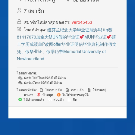
7
สมาชิก
สมาชิกใหม่ล่าสุดของเรา:
vero45453
โพสต์ล่าสุด:
纽芬兰纪念大学毕业证能办吗⇧q薇
81417070加拿大MUN假的毕业证
MUN毕业证
硕
士学历成绩单P改图offer毕业证明信毕业典礼制作假文
凭、假毕业证、假学历书Memorial University of
Newfoundland
ไอคอนฟอรัม:
ฟอรัมไม่มีโพสต์ที่ยังไม่ได้อ่าน
ฟอรัมมีโพสต์ที่ยังไม่ได้อ่าน
ไอคอนหัวข้อ:
ไม่ตอบกลับ
ตอบแล้ว
ใช้งานอยู่
มาแรง
ปักหมุด
ไม่ได้รับการอนุมัติ
ได้คำตอบแล้ว
ส่วนตัว
ปิด