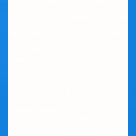
到后付款）
三、教育部学历认证（中国教育部留服中心存档可查,查到
后付款）
四、可提供钢印，激凸，烫金，烫银，激光标，水印等防
伪工艺
五、诚招各地区中介代理，合作共赢！如果您有兴趣，欢
迎您的加入
—————————————————————————
——-
合理推荐业务：
1.如果您只是为了的应付父母亲戚朋友，那么办理一份文
凭即可
2.如果您是为了回国找工作，只是进私营企业或者外企，
那么办理一份文凭即可，因为私营企业或者外企是不能 查
询文凭真假的！
3.如果您是要进国企 银行 事业单位 考公务员等就需办理