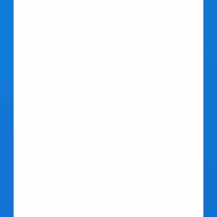
二、使馆认证（留学回国人员证明，大使馆存档可查，查
到后付款）
三、教育部学历认证（中国教育部留服中心存档可查,查到
后付款）
四、可提供钢印，激凸，烫金，烫银，激光标，水印等防
伪工艺
五、诚招各地区中介代理，合作共赢！如果您有兴趣，欢
迎您的加入
农业科学院、艺术与建筑学院、商学院、交流学院、地球
及物质科学院、教育学院、工程学院、健康与人类发展学
院、信息工程与科学学院、人文学院、护理学院、科学学
院等。学校的教育学院排名在全美前十名，工学院排名在
前十五名，且继续攀升中。为学生们提供本科、硕士及博
士学位。学校的专业课程包括：会计学、MBA、财务、教
育、建筑工程、经济、医学、护理、文学、音乐、生物
学、统计学、美术、电子工程、天文学、农业、环境污染