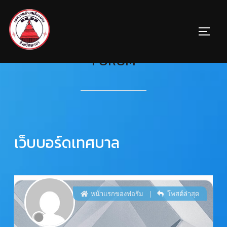
FORUM
เว็บบอร์ดเทศบาล
หน้าแรกของฟอรัม
|
โพสต์ล่าสุด