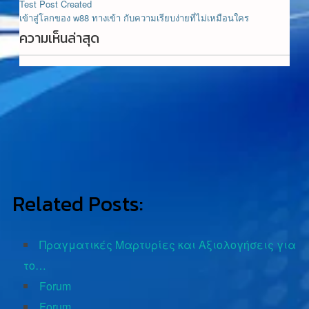
Test Post Created
เข้าสู่โลกของ w88 ทางเข้า กับความเรียบง่ายที่ไม่เหมือนใคร
ความเห็นล่าสุด
Related Posts:
Πραγματικές Μαρτυρίες και Αξιολογήσεις για
το…
Forum
Forum