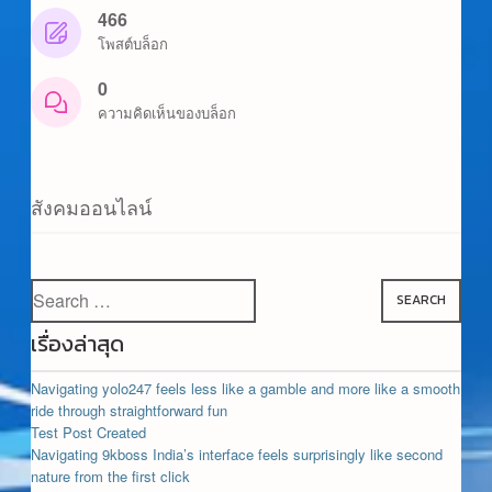
466
โพสต์บล็อก
0
ความคิดเห็นของบล็อก
สังคมออนไลน์
SEARCH
เรื่องล่าสุด
Navigating yolo247 feels less like a gamble and more like a smooth
ride through straightforward fun
Test Post Created
Navigating 9kboss India’s interface feels surprisingly like second
nature from the first click