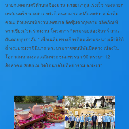
นายกเทศมนตรีตำบลเชียงม่วน นายธนาตุล เร่งเร็ว รองนายก
เทศมนตรีฯ นางสาว ยศวดี คนงาม รองปลัดเทศบาล นำทีม
คณะ ตัวแทนพนักงานเทศบาล จัดซุ้มชากุหลาบ ผลิตภัณฑ์
จากเชียงม่วน ร่วมงาน โครงการ “ ตามรอยส่องจันทร์ สาน
ฝันดอยบุษราคัม “ เพื่อเฉลิมพระเกียรติสมเด็จพระนางเจ้าสิริกิ
ติ์ พระบรมราชินีนาถ พระบรมราชชนนีพันปีหลวง เนื่องใน
โอกาสมหามงคลเฉลิมพระชนมพรรษา 90 พรรษา 12
สิงหาคม 2565 ณ วัดโอนาลโยทิพยาราม จ.พะเยา