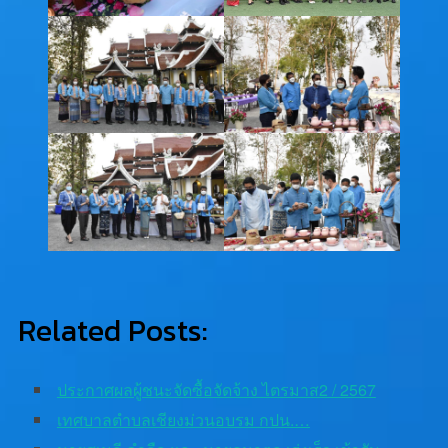
Related Posts:
ประกาศผลผู้ชนะจัดซื้อจัดจ้าง ไตรมาส2 / 2567
เทศบาลตำบลเชียงม่วนอบรม กปน.…