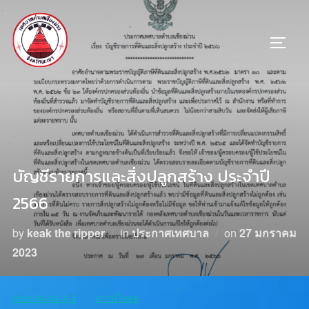
บัญชีรายการและสิ่งปลูกสร้าง ประจำปี
2566
by
keak the ripper
in
ประกาศเทศบาล
on
27 มกราคม
2023
ประกาศ-ภ.ด.ส.3
ดาวน์โหลด