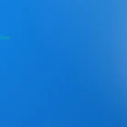
น์โหลด