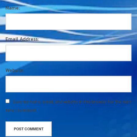
Name:
Email Address:
Website:
Save my name, email, and website in this browser for the next
time I comment.