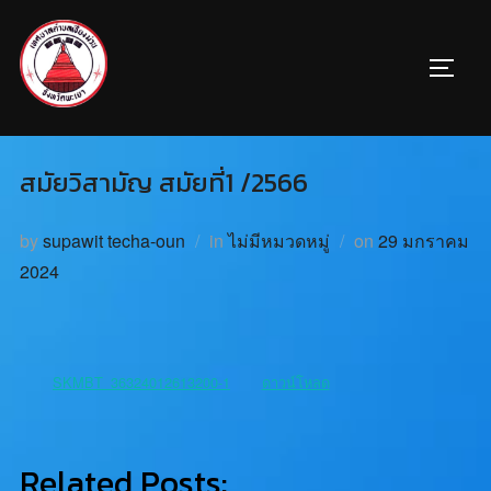
สมัยวิสามัญ สมัยที่1 /2566
by
supawit techa-oun
in
ไม่มีหมวดหมู่
on
29 มกราคม
2024
SKMBT_36324012613200-1
ดาวน์โหลด
Related Posts: