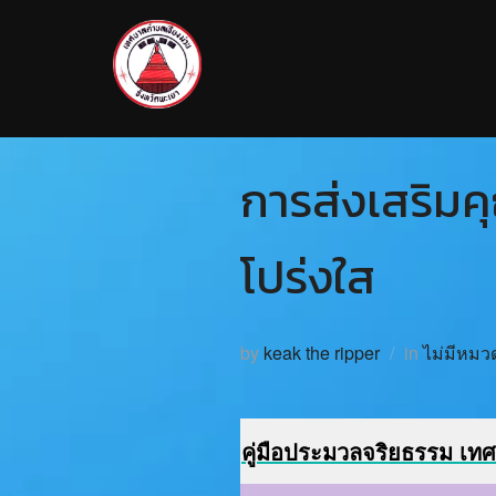
การส่งเสริม
โปร่งใส
by
keak the ripper
in
ไม่มีหมวด
คู่มือประมวลจริยธรรม เท