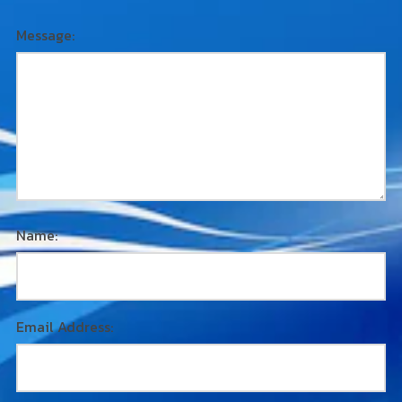
Message:
Name:
Email Address: