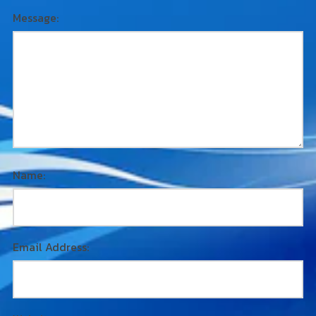
Message:
Name:
Email Address: