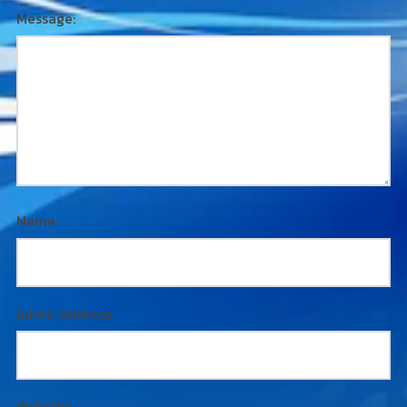
Message:
Name:
Email Address:
Website: