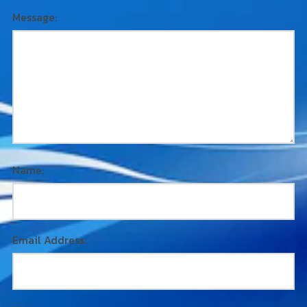
Message:
Name:
Email Address: